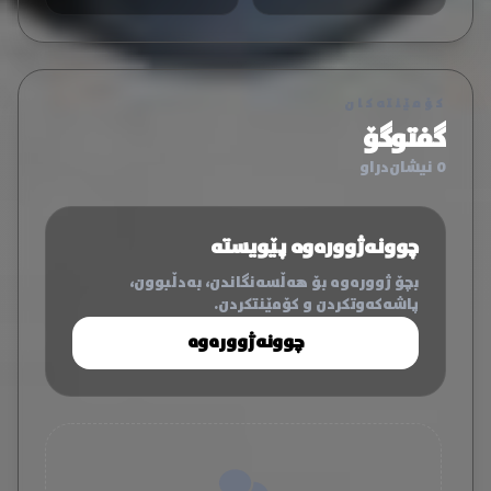
کۆمێنتەکان
گفتوگۆ
0 نیشان‌دراو
چوونەژوورەوە پێویستە
بچۆ ژوورەوە بۆ هەڵسەنگاندن، بەدڵبوون،
پاشەکەوتکردن و کۆمێنتکردن.
چوونەژوورەوە