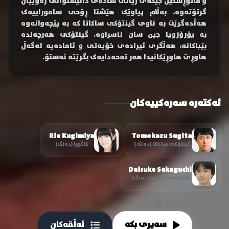
و ماتۆڕسکیل جێگەی ژیانی سادەی دانیشتوانی زەوییان
گرتۆتەوە. بەڵام پیاوێک هێشتا ڕۆحی ساموراییەک
هەڵدەگرێت بە ناوی گینتۆکی ساکاتا کە بە پێچەوانەوە
بە یۆرۆزویا جین سان ناسراوە. گینتۆکی هەرچەندە
بێباکانە، هەڵگری ئیرادەی خۆیەتی و ئامادەیە لەگەڵ
هاوڕێ هاوڕێکانیدا هەر تەحەدایەک بگرێتە ئەستۆ.
ئەکتەرە سەرەکییەکان
Rie Kugimiya
Tomokazu Sugita
گینتۆکی ساکاتا (دەنگ)
کاگورا (دەنگ)
Daisuke Sakaguchi
شینپاچی شیمورا (دەنگ)
سەیری بکە
ئەڵقەکان