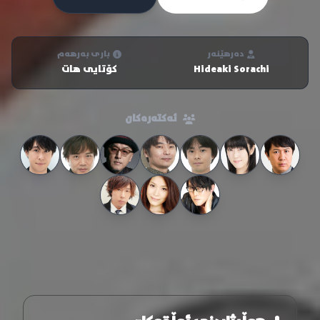
دەرهێنەر
باری بەرهەم
Hideaki Sorachi
کۆتایی هات
ئەکتەرەکان