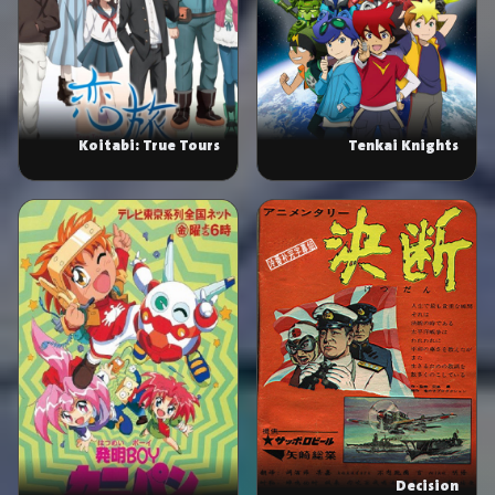
Koitabi: True Tours
Tenkai Knights
Nanto
Decision