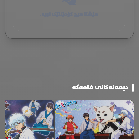
هێشتا هیچ کۆمێنتێک نییە.
دیمەنەکانی فلمەکە