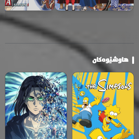
هاوشێوەکان