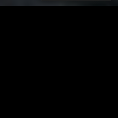
زانیاری سەرەکی
یاساکان
پرسیارە باوەکان
مەرجەکانی بەکارهێنان
پەیوەندی کردن
پاراستنی زانیاریەکان
دەربارەی ئێمە
سیاسەتی کووکیز
ئۆیا
نۆ
گرنگ
باری خزمەتگوزارییەکان
یەکەمین و گەورەترین وێبسایتی
کوردی بۆ فیلم و زنجیرە
نوێکارییەکان
جیهانییەکان بە ژێرنووس و
دۆبلاژی کوردی. خێراترین
وەرمگێڕەکانمان
سیستەمی وەرگێڕان بەبێ ڕێکلام.