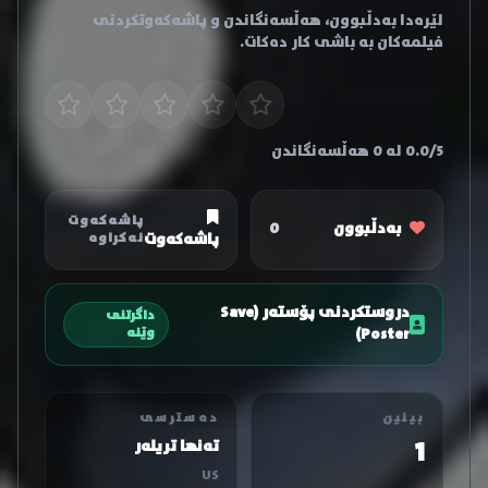
لێرەدا بەدڵبوون، هەڵسەنگاندن و پاشەکەوتکردنی
فیلمەکان بە باشی کار دەکات.
0.0/5 لە 0 هەڵسەنگاندن
پاشەکەوت
بەدڵبوون
0
پاشەکەوت
نەکراوە
دروستکردنی پۆستەر (Save
داگرتنی
Poster)
وێنە
بینین
دەسترسی
1
تەنها تریلەر
US