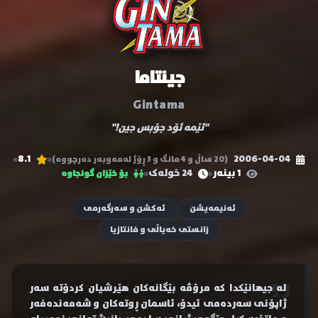
جینتاما
Gintama
"ئێمە ئۆد جۆبس جین!"
8.1
2006-04-04
(20 ساڵ و 4 مانگ و 3 ڕۆژ لەمەوبەر دەرچووە)
1 بینەر
24 خولەک
بۆ خێزان گونجاوە
ئەنیمەیشن
ئەکشن و سەرگەرمی
زانستی خەیاڵی و فانتازیا
لە جیهانێکدا کە مرۆڤە بێگانەکان هێرشیان کردۆتە سەر
ژاپۆنی سەردەمی ئیدۆ، ئاسمان ڕوتەکان و شەمەندەفەر