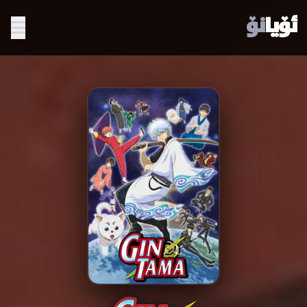
ئۆیا
نۆ