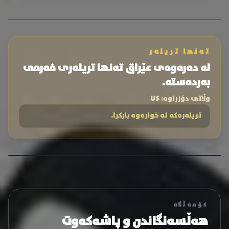
تەنها تریلەر
لە دەرەوەی عێراق تەنها تریلەری فەرمی
بەردەستە.
وڵاتی دۆزراوە:
US
تریلەرەکە لە خوارەوە بارکرا.
کۆمەڵگە
هەڵسەنگاندن و پاشەکەوت