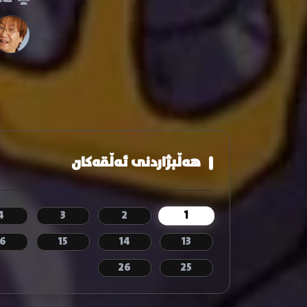
هەڵبژاردنی ئەڵقەکان
1
4
3
2
16
15
14
13
26
25