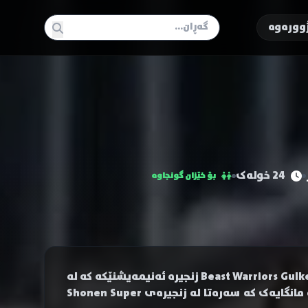
وورەوە
24 خولەک
بۆ خێزان گونجاوە
Juusenshi Gulkeeva ناسراوە بە Wild Knights Gulkeeva و Beast Warriors Gulkeeva زنجیرە ئەنیمەیشنێکە کە لە
ساڵی ١٩٩٥ بۆ یەکەمجار دەرکەوتووە، وەرگێڕانی ئەنیمەیشنە لە مانگایەک کە سەرەتا لە زنجیرەی Shonen Super