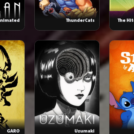
Animated
ThunderCats
The Hi
Series
GARO
Uzumaki