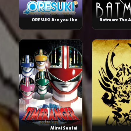
ORESUKI Are you the
Batman: The 
only one who loves me?
Mirai Sentai