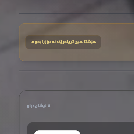
هێشتا هیچ تریلەرێک نەدۆزرایەوە.
0 نیشان‌دراو