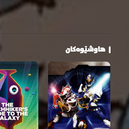
هاوشێوەکان