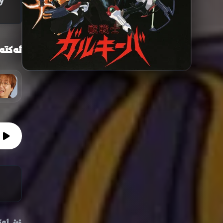
ay
ئەکتە
ئەک