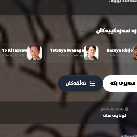
Sund بووە.
رە سەرەکییەکان
Yo Kitazawa
Tetsuya Iwanaga
Kazuya Ichijo
گرێفوس (دەنگ)
تۆیا شینجۆ (دەنگ)
کیرا کۆنگۆ (دەنگ)
سەیری بکە
ئەڵقەکان
باری بەرهەم
کۆتایی هات
تەرەکان