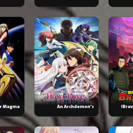
r Magma
An Archdemon's
Brav
Dilemma: How to Love
Your Elf Bride