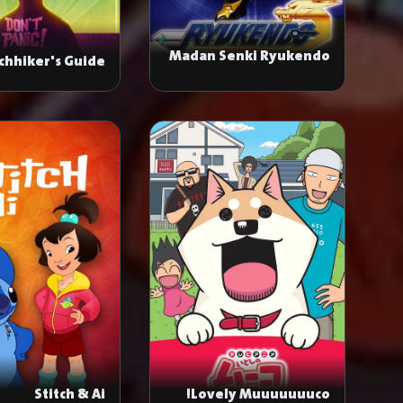
Madan Senki Ryukendo
tchhiker's Guide
to the Galaxy
Stitch & Ai
Lovely Muuuuuuuco!