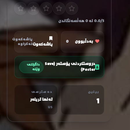
0.0/5 لە 0 هەڵسەنگاندن
پاشەکەوت
بەدڵبوون
0
پاشەکەوت
نەکراوە
دروستکردنی پۆستەر (Save
داگرتنی
Poster)
وێنە
بینین
دەسترسی
1
تەنها تریلەر
US