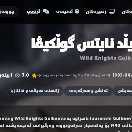
کان
زنجیرەکان
ئەنیمی
گرووپ
چوونەژ
ڵد نایتس گوڵکیڤا
Wild Knights Gul
1995-04
7.0
1 بینەر
(31 ساڵ و 4 مانگ و 5 ڕۆژ لەمەوبەر دەرچووە)
مەیشن
ئەکشن و سەرگەرمی
زانستی خەیاڵی و فانتازیا