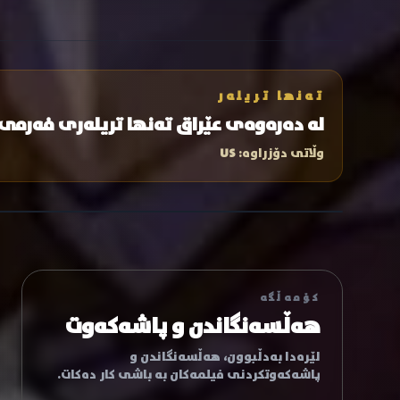
تەنها تریلەر
لە دەرەوەی عێراق تەنها تریلەری فەرمی
وڵاتی دۆزراوە:
US
کۆمەڵگە
هەڵسەنگاندن و پاشەکەوت
لێرەدا بەدڵبوون، هەڵسەنگاندن و
پاشەکەوتکردنی فیلمەکان بە باشی کار دەکات.