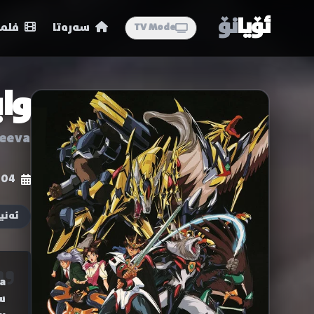
ئۆیا
نۆ
سەرەتا
فلمە
TV Mode
وای
keeva
-04
ئەنی