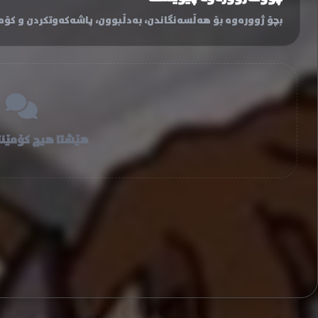
بچۆ ژوورەوە بۆ هەڵسەنگاندن، بەدڵبوون، پاشەکەوتکردن و کۆمێ
هێشتا هیچ کۆمێنت