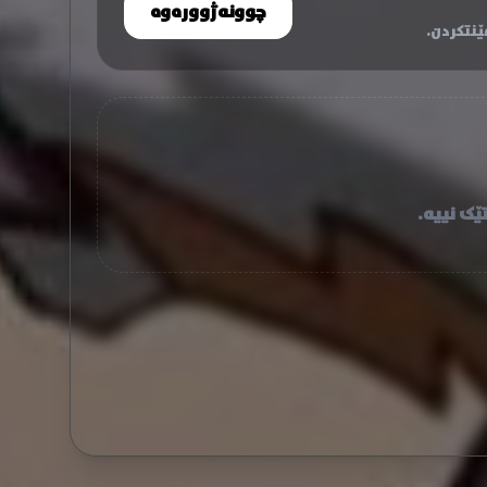
چوونەژوورەوە
نتکردن.
ێک نییە.