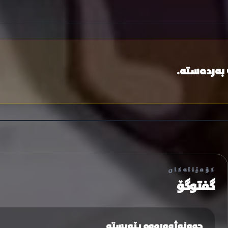
 بەردەستە.
کۆمێنتەکان
گفتوگۆ
چوونەژوورەوە پێویستە