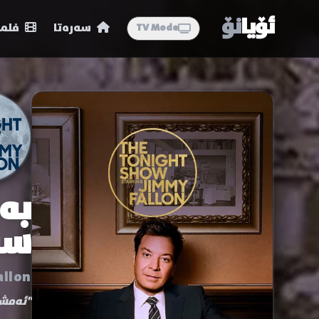
ئۆیا
نۆ
سەرەتا
فلمە
TV Mode
بە
سە
allon
"ئەمشە