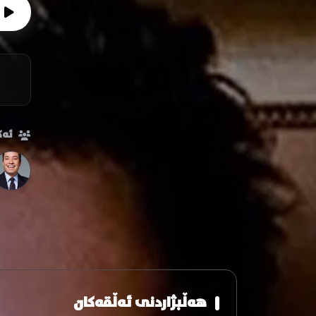
ئەک
هەڵبژاردنی ئەڵقەکان