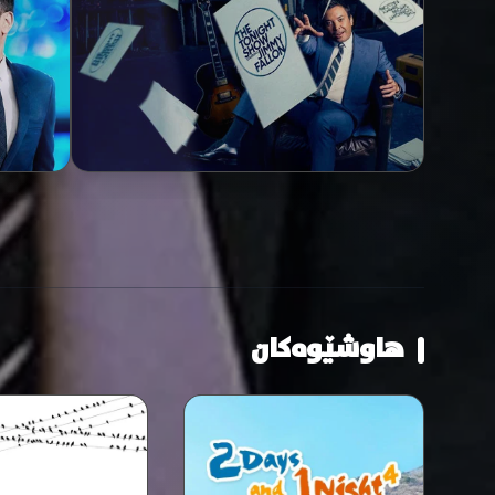
هاوشێوەکان