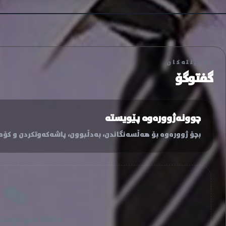
کۆمێنتەکان
گفتوگۆ
چوونەژوورەوە پێویستە
بچۆ ژوورەوە بۆ هەڵسەنگاندن، بەدڵبوون، پاشەکەوتکردن و کۆمێ
هێشتا هیچ کۆمێنت