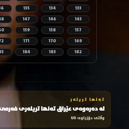
36
135
134
133
48
147
146
145
60
159
158
157
72
171
170
169
85
184
183
182
تەنها تریلەر
لە دەرەوەی عێراق تەنها تریلەری فەرمی
وڵاتی دۆزراوە:
US