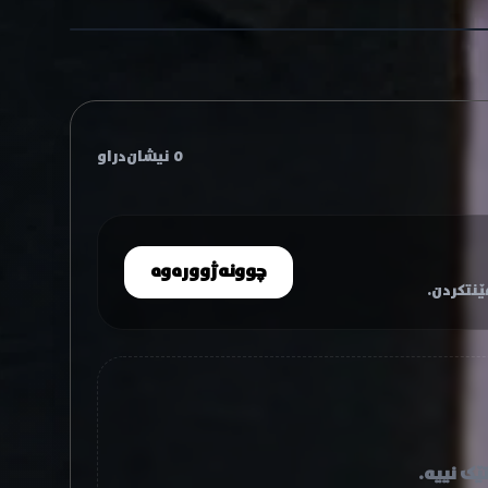
0 نیشان‌دراو
چوونەژوورەوە
نتکردن.
ێک نییە.