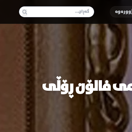
وورەوە
می فالۆن ڕۆڵی