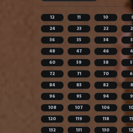
12
11
10
24
23
22
2
36
35
34
3
48
47
46
4
60
59
58
5
72
71
70
6
84
83
82
8
96
95
94
9
108
107
106
1
120
119
118
1
132
131
130
1