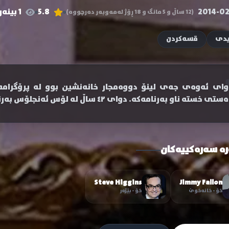
2014-02
5.8
1 بینەر
(12 ساڵ و 5 مانگ و 18 ڕۆژ لەمەوبەر دەرچووە)
یدی
قسەکردن
وای ئەوەی جەی لینۆ دووەمجار خانەنشین بوو لە پرۆگرا
تی خستە ناو بەرنامەکە. دوای ٤٢ ساڵ لە لۆس ئەنجلۆس بەرنامەکە هێنرایەوە نیویۆرک.
رە سەرەکییەکان
Steve Higgins
Jimmy Fallon
خۆ - خانەخوێ
خۆ - بێژەر