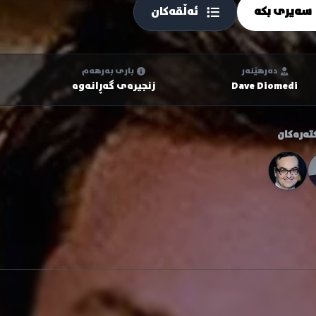
سەیری بکە
ئەڵقەکان
دەرهێنەر
باری بەرهەم
Dave Diomedi
زنجیرەی گەڕانەوە
تەرەکان