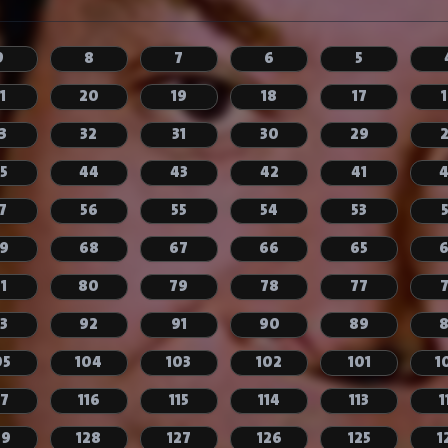
9
8
7
6
5
1
20
19
18
17
3
32
31
30
29
5
44
43
42
41
7
56
55
54
53
9
68
67
66
65
1
80
79
78
77
3
92
91
90
89
05
104
103
102
101
1
17
116
115
114
113
1
29
128
127
126
125
1