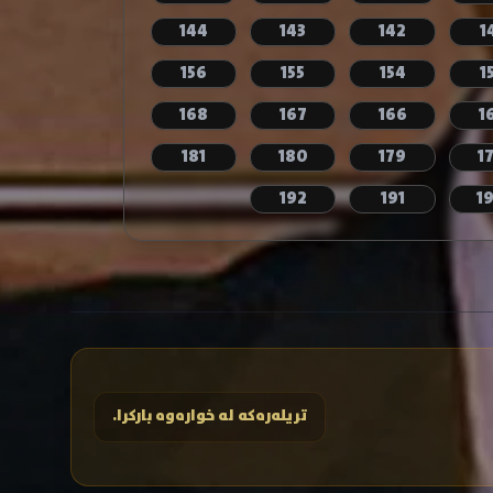
144
143
142
1
156
155
154
1
168
167
166
1
181
180
179
1
192
191
1
تریلەرەکە لە خوارەوە بارکرا.