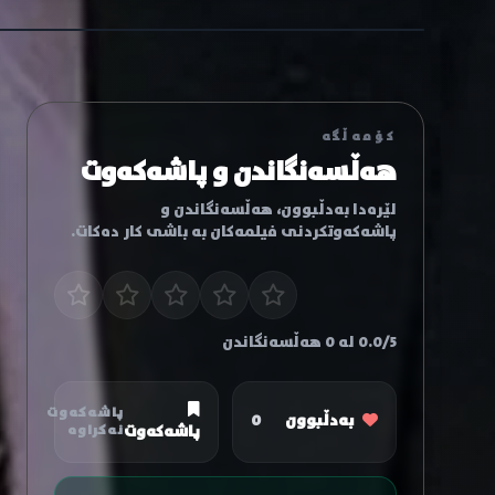
کۆمەڵگە
هەڵسەنگاندن و پاشەکەوت
لێرەدا بەدڵبوون، هەڵسەنگاندن و
پاشەکەوتکردنی فیلمەکان بە باشی کار دەکات.
0.0/5 لە 0 هەڵسەنگاندن
پاشەکەوت
بەدڵبوون
0
پاشەکەوت
نەکراوە