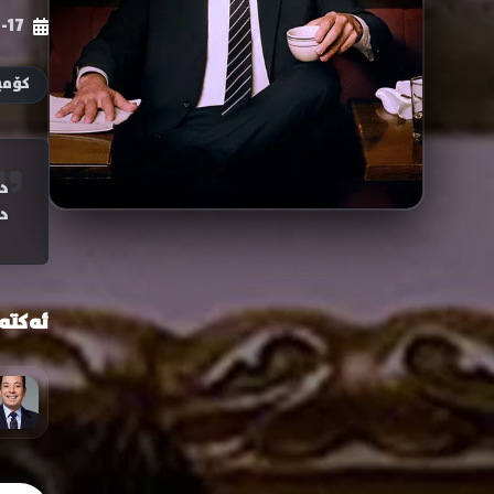
-17
کۆم
د
دەس
ئەکتە