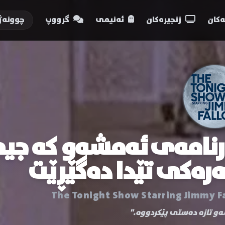
کان
زنجیرەکان
ئەنیمی
گرووپ
چوونەژ
رنامەی ئەمشەو کە جی
رەکی تێدا دەگێڕێت
The Tonight Show Starring Jimmy F
و تازە دەستی پێکردووە."