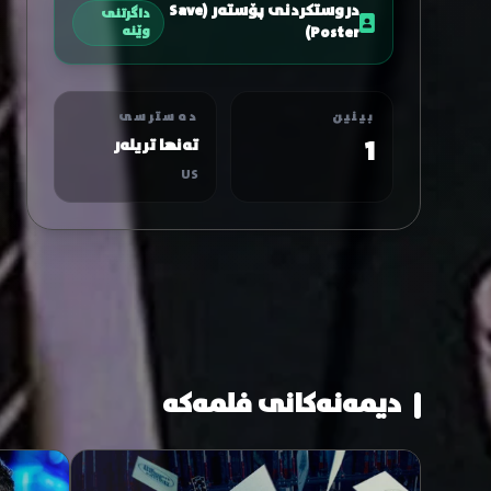
دروستکردنی پۆستەر (Save
داگرتنی
Poster)
وێنە
بینین
دەسترسی
1
تەنها تریلەر
US
دیمەنەکانی فلمەکە