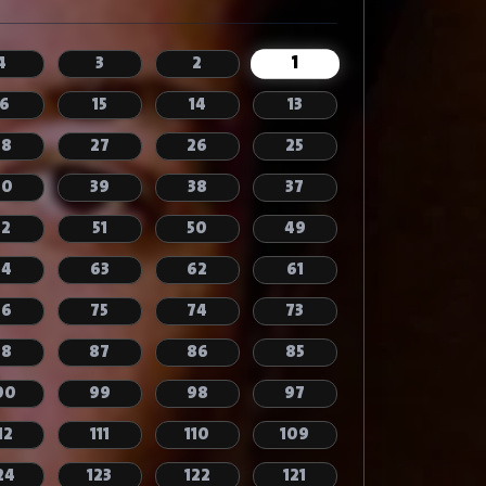
1
4
3
2
16
15
14
13
28
27
26
25
40
39
38
37
52
51
50
49
64
63
62
61
76
75
74
73
88
87
86
85
00
99
98
97
12
111
110
109
24
123
122
121