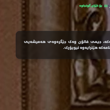
بۆ خێزان گونجاوە
مەکە، جیمی فالۆن وەک جێگرەوەی هەمیشەیی