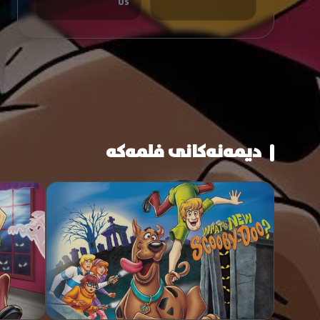
US
دیمەنەکانی فلمەکە