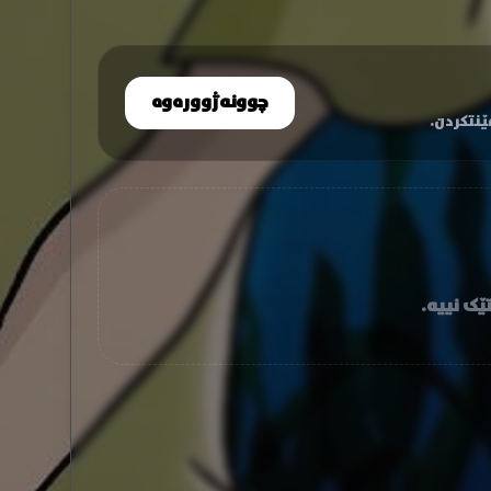
چوونەژوورەوە
نتکردن.
ێک نییە.