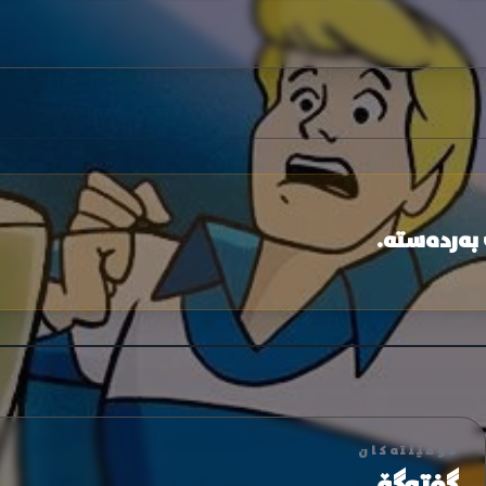
 بەردەستە.
کۆمێنتەکان