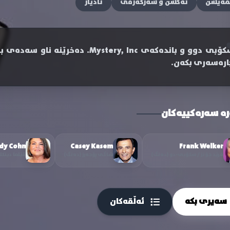
مەیشن
ئەکشن و سەرگەرمی
نادیار
سکۆبی دوو و باندەکەی ystery, Inc
ارەسەری بکەن.
رە سەرەکییەکان
dy Cohn
Casey Kasem
Frank Welker
فرێد جۆنز / سکۆبی-دو (دەنگ)
شاگی ڕۆجەرز (دەنگ)
ڤێلما دینک
سەیری بکە
ئەڵقەکان