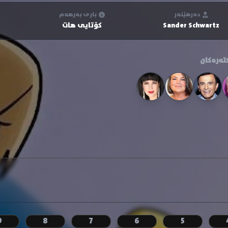
دەرهێنەر
باری بەرهەم
Sander Schwartz
کۆتایی هات
تەرەکان
9
8
7
6
5