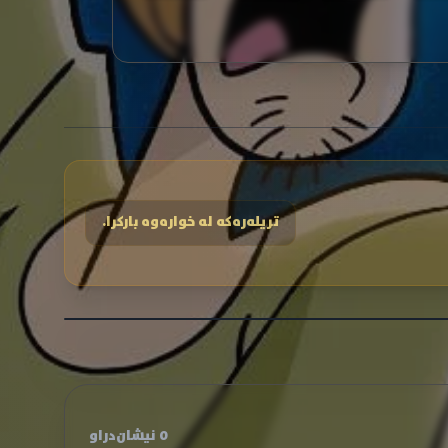
تریلەرەکە لە خوارەوە بارکرا.
0 نیشان‌دراو