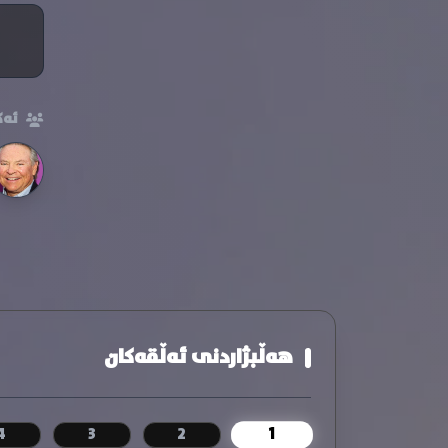
ئەک
هەڵبژاردنی ئەڵقەکان
1
4
3
2