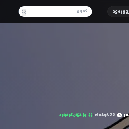
وورەوە
22 خولەک
بۆ خێزان گونجاوە