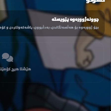
گفتوگۆ
چوونەژوورەوە پێویستە
بچۆ ژوورەوە بۆ هەڵسەنگاندن، بەدڵبوون، پاشەکەوتکردن و کۆمێ
هێشتا هیچ کۆمێنت