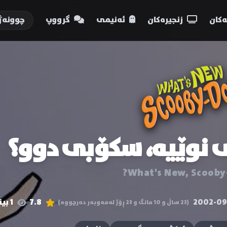
کان
زنجیرەکان
ئەنیمی
گرووپ
چوونەژ
 نوێیە، سکۆبی دوو؟
What's New, Scooby
2002-09
7.8
1 بینەر
(23 ساڵ و 10 مانگ و 23 ڕۆژ لەمەوبەر دەرچووە)