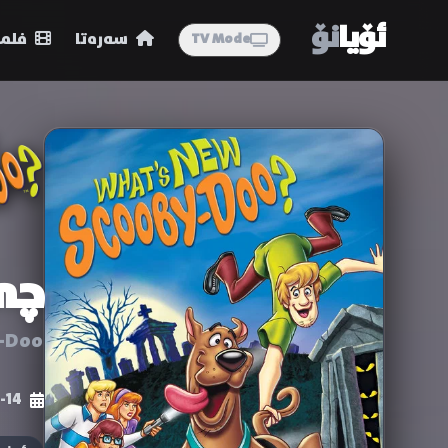
ئۆیا
نۆ
سەرەتا
فلمە
TV Mode
چی
-Doo?
-14