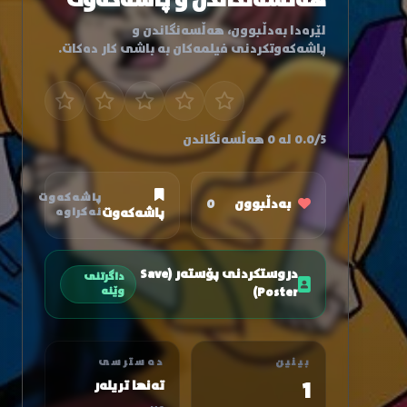
هەڵسەنگاندن و پاشەکەوت
لێرەدا بەدڵبوون، هەڵسەنگاندن و
پاشەکەوتکردنی فیلمەکان بە باشی کار دەکات.
0.0/5 لە 0 هەڵسەنگاندن
پاشەکەوت
بەدڵبوون
0
پاشەکەوت
نەکراوە
دروستکردنی پۆستەر (Save
داگرتنی
Poster)
وێنە
بینین
دەسترسی
1
تەنها تریلەر