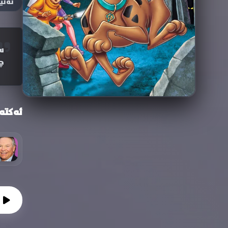
ئەنی
چ
ئەکتە