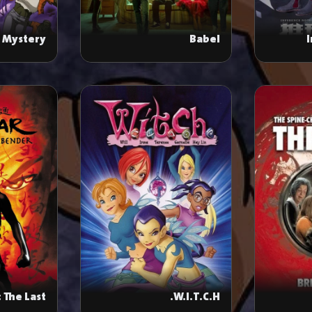
 Mystery
Babel
 The Last
W.I.T.C.H.