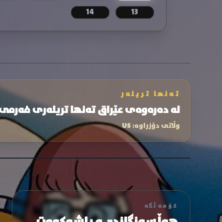
14
13
تەنها تریلەر
لە دەرەوەی عێراق تەنها تریلەری فەرمی
وڵاتی دۆزراوە:
US
کۆمەڵگە