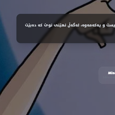
M. دەخرێنە ناو سەدەی بیست و یەکەمەوە، لەگەڵ نهێنی نوێ کە دەبێت
Min
لی (دەنگ)