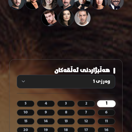
هەڵبژاردنی ئەڵقەکان
1
5
4
3
2
10
9
8
7
6
15
14
13
12
11
20
19
18
17
16