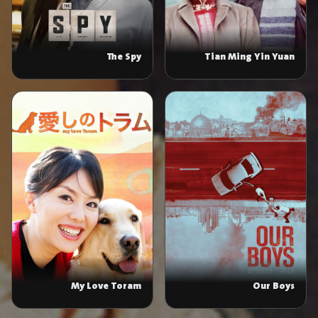
The Spy
Tian Ming Yin Yuan
My Love Toram
Our Boys