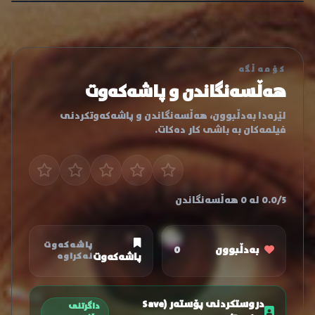
کۆمەڵگە
هەڵسەنگاندن و پاشەکەوت
لێرەدا بەدڵبوون، هەڵسەنگاندن و پاشەکەوتکردنی
فیلمەکان بە باشی کار دەکات.
0.0/5 لە 0 هەڵسەنگاندن
پاشەکەوت
بەدڵبوون
0
پاشەکەوت
نەکراوە
دروستکردنی پۆستەر (Save
داگرتنی