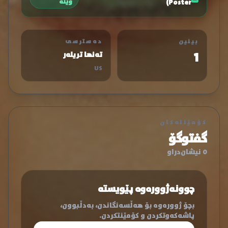
Poster)
وێنە
بینین
دەسترسی
1
تەنها تریلەر
US
کۆمێنتەکان
گفتوگۆ
0 نیشان‌دراو
چوونەژوورەوە پێویستە
بچۆ ژوورەوە بۆ هەڵسەنگاندن، بەدڵبوون،
پاشەکەوتکردن و کۆمێنتکردن.