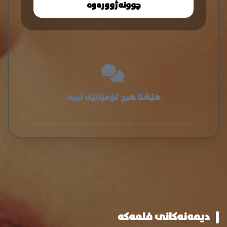
چوونەژوورەوە
هێشتا هیچ کۆمێنتێک نییە.
دیمەنەکانی فلمەکە