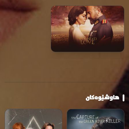
هاوشێوەکان