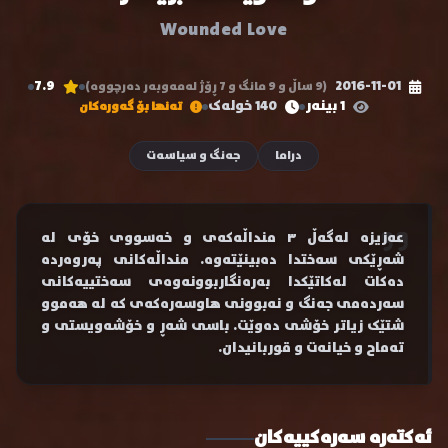
Wounded Love
7.9
2016-11-01
(9 ساڵ و 9 مانگ و 7 ڕۆژ لەمەوبەر دەرچووە)
1 بینەر
140 خولەک
تەنها بۆ گەورەکان
دراما
جەنگ و سیاسەت
عەزیزە لەگەڵ ٣ منداڵەکەی و خەسووی خۆی لە
شەڕێکی سەختدا دەبینێتەوە. منداڵەکانی پەروەردە
دەکات لەکاتێکدا بەرەنگاربوونەوەی سەختییەکانی
سەردەمی جەنگ و نەبوونی هاوسەرەکەی کە لە هەموو
شتێک زیاتر خۆشی دەوێت. باسی شەڕ و خۆشەویستی و
تەماح و خیانەت و قوربانیدان.
ئەکتەرە سەرەکییەکان