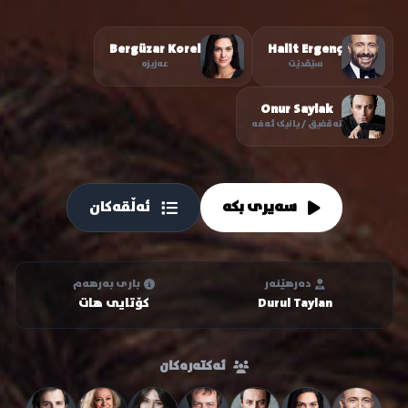
Bergüzar Korel
Halit Ergenç
سێڤدێت
عەزیزە
Onur Saylak
تەڤفیق / یانیک ئەفە
سەیری بکە
ئەڵقەکان
دەرهێنەر
باری بەرهەم
Durul Taylan
کۆتایی هات
ئەکتەرەکان