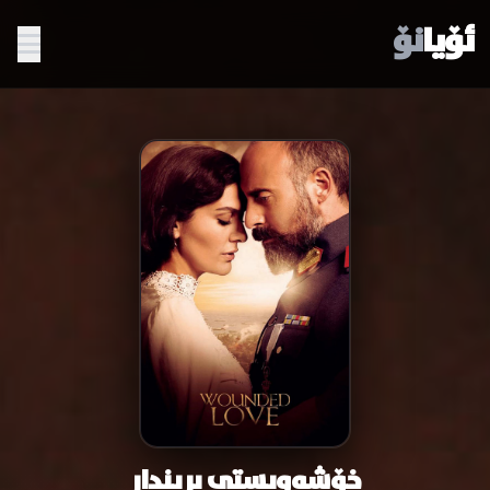
ئۆیا
نۆ
خۆشەویستی بریندار