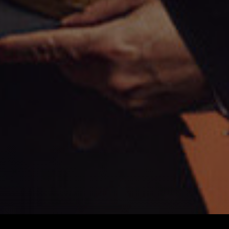
Our Boys
Alan
سەرسام بووە بەم فیلمە: