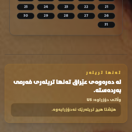
25
24
23
22
21
30
29
28
27
26
31
تەنها تریلەر
لە دەرەوەی عێراق تەنها تریلەری فەرمی
بەردەستە.
وڵاتی دۆزراوە:
US
هێشتا هیچ تریلەرێک نەدۆزرایەوە.