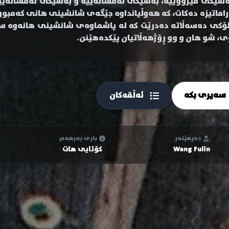
ەشێکی مێژووییە، بەشێکی ئەفسانەییە و بەشێکی ئەفسانەییە –
راماتیزە دەکات، کە هەوڵیانداوە جێگەی شانشینی هانی کەمبووە
لۆکی دەسەڵاتە دەدرێت کە لە پاشماوەی شانشینی هانەوە سەر
ی، شو هان و وو ڕۆژهەڵاتیان پێکدەهێنن.
سەیری بکە
ئەڵقەکان
دەرهێنەر
باری بەرهەم
Wang Fulin
کۆتایی هات