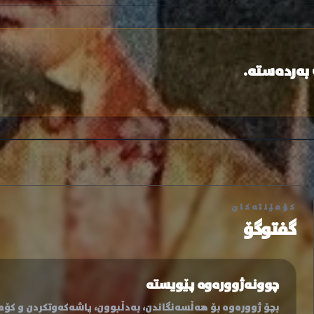
 بەردەستە.
کۆمێنتەکان
گفتوگۆ
چوونەژوورەوە پێویستە
بچۆ ژوورەوە بۆ هەڵسەنگاندن، بەدڵبوون، پاشەکەوتکردن و کۆمێ