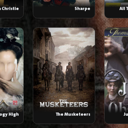
 Christie
Sharpe
All 
Hour
ogy High
The Musketeers
J