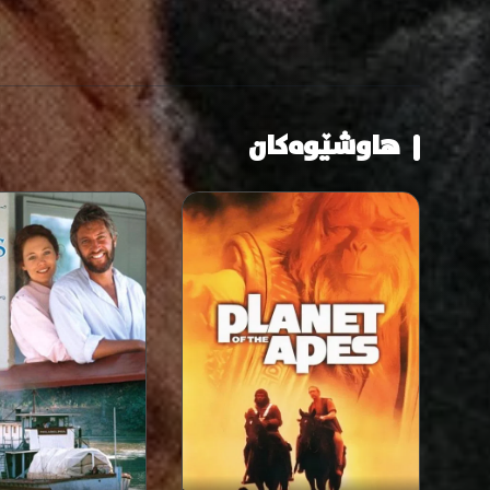
هاوشێوەکان