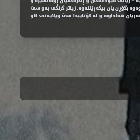
 ژیانی فیۆداڵەکان و ڕاگرەکانیان ڕۆمانسیزە و
وە بگۆڕن یان بیگەڕێننەوە. زیاتر گرنگی بەو سێ
یان هەڵداوە، و لە کۆتاییدا سێ ویلایەتی کاو