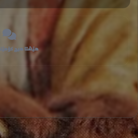
هێشتا هیچ کۆمێنت