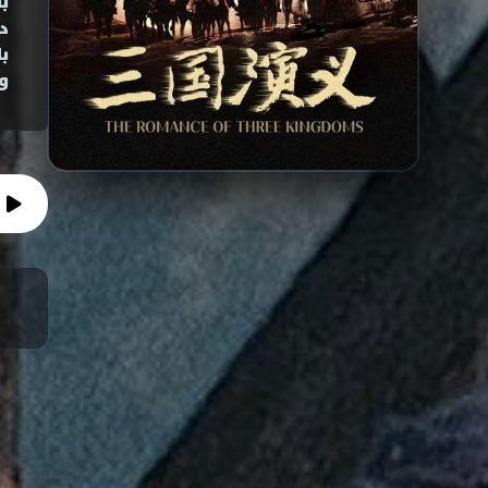
ب
د
ب
و