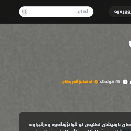
وورەوە
45 خولەک
تەنها بۆ گەورەکان
شانشینی لە ڕۆمانی کلاسیکی سەدەی ١٤ بە هەمان ناونیشان لەلایەن لو گوانژۆنگەوە وەرگیراوە،