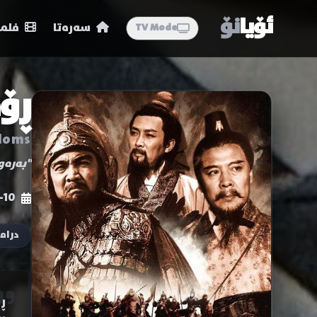
ئۆیا
نۆ
سەرەتا
فلمە
TV Mode
ڕۆ
doms
"بەرەو
-10
دراما