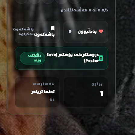
0.0/5 لە 0 هەڵسەنگاندن
پاشەکەوت
بەدڵبوون
0
پاشەکەوت
نەکراوە
دروستکردنی پۆستەر (Save
داگرتنی
Poster)
وێنە
بینین
دەسترسی
1
تەنها تریلەر
US