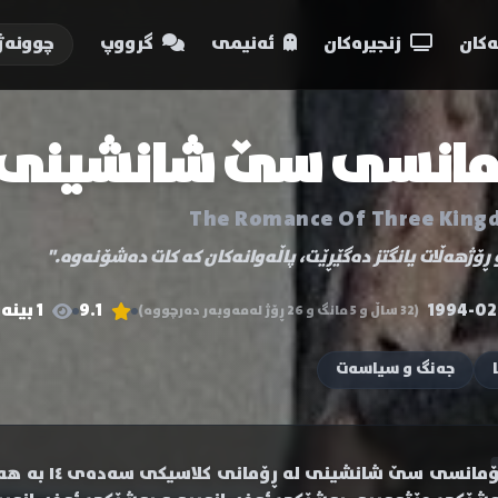
کان
زنجیرەکان
ئەنیمی
گرووپ
چوونەژ
مانسی سێ شانشینی
The Romance Of Three King
 ڕۆژهەڵات یانگتز دەگێڕێت، پاڵەوانەکان کە کات دەشۆنەوە."
1994-02
9.1
1 بینەر
(32 ساڵ و 5 مانگ و 26 ڕۆژ لەمەوبەر دەرچووە)
جەنگ و سیاسەت
ڕۆمانسی سێ 