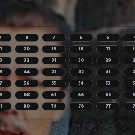
9
8
7
6
5
1
20
19
18
17
3
32
31
30
29
5
44
43
42
41
7
56
55
54
53
9
68
67
66
65
1
80
79
78
77