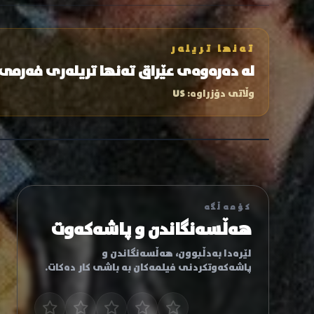
تەنها تریلەر
لە دەرەوەی عێراق تەنها تریلەری فەرمی
وڵاتی دۆزراوە:
US
کۆمەڵگە
هەڵسەنگاندن و پاشەکەوت
لێرەدا بەدڵبوون، هەڵسەنگاندن و
پاشەکەوتکردنی فیلمەکان بە باشی کار دەکات.