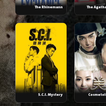
The Rhinemann
The Agatha
Exchange
S.C.I. Mystery
Cosmetol