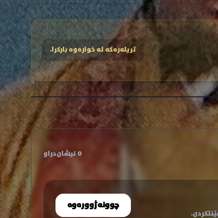
تریلەرەکە لە خوارەوە بارکرا.
0 نیشان‌دراو
چوونەژوورەوە
نتکردن.