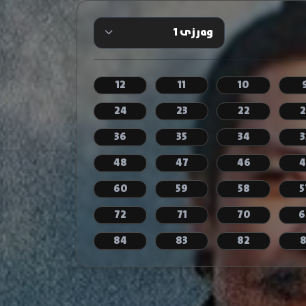
12
11
10
24
23
22
2
36
35
34
3
48
47
46
4
60
59
58
5
72
71
70
6
84
83
82
8