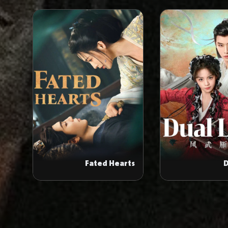
Fated Hearts
D