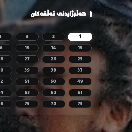
هەڵبژاردنی ئەڵقەکان
1
4
3
2
16
15
14
13
28
27
26
25
40
39
38
37
52
51
50
49
64
63
62
61
76
75
74
73