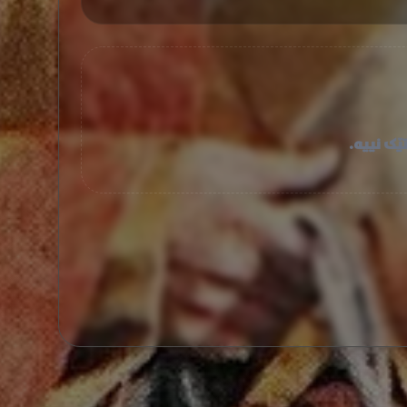
ێک نییە.