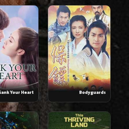
Gank Your Heart
Bodyguards