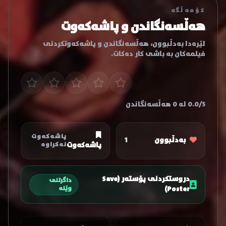
کۆمەڵگە
هەڵسەنگاندن و پاشەکەوت
لێرەدا بەدڵبوون، هەڵسەنگاندن و پاشەکەوتکردنی
فیلمەکان بە باشی کار دەکات.
0.0/5 لە 0 هەڵسەنگاندن
پاشەکەوت
بەدڵبوون
1
پاشەکەوت
نەکراوە
دروستکردنی پۆستەر (Save
داگرتنی
Poster)
وێنە