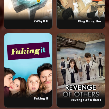
Why R U?
Ping Pong the
Animation
Faking It
Revenge of Others