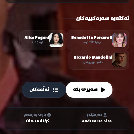
ئەکتەرە سەرەکییەکان
Alice Pagani
Benedetta Porcaroli
چیارا ئاڵتیێری
لودۆڤیکا
Riccardo Mandolini
دامیانۆ یونس
سەیری بکە
ئەڵقەکان
دەرهێنەر
باری بەرهەم
Andrea De Sica
کۆتایی هات