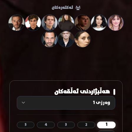
ئەکتەرەکان
هەڵبژاردنی ئەڵقەکان
1
5
4
3
2