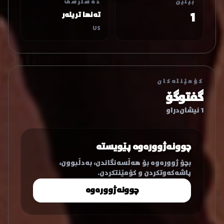
بینین
دەسترسی
1
تەنها تریلەر
US
کۆمێنتەکان
گفتوگۆ
1 نیشان‌دراو
چوونەژوورەوە پێویستە
بچۆ ژوورەوە بۆ هەڵسەنگاندن، بەدڵبوون،
پاشەکەوتکردن و کۆمێنتکردن.
چوونەژوورەوە