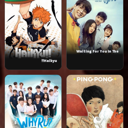
Waiting For You In The
Future
Haikyu!!