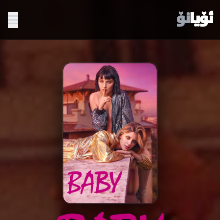
ئۆیا
نۆ