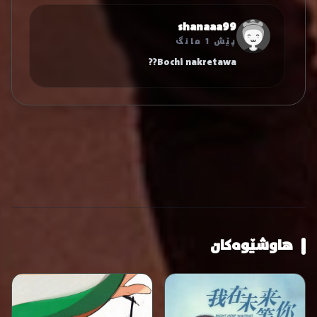
shanaaa99
پێش 1 مانگ
Bochi nakretawa??
هاوشێوەکان