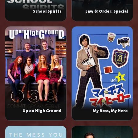
School Spirits
Law & Order: Special
Victims Unit
Up on High Ground
My Boss, My Hero