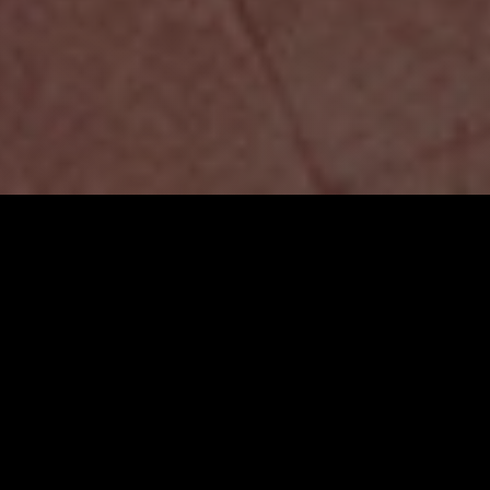
Why R U?
Snur
ئێستا دەبینێت:
زانیاری سەرەکی
یاساکان
پرسیارە باوەکان
مەرجەکانی بەکارهێنان
پەیوەندی کردن
پاراستنی زانیاریەکان
دەربارەی ئێمە
سیاسەتی کووکیز
ئۆیا
نۆ
گرنگ