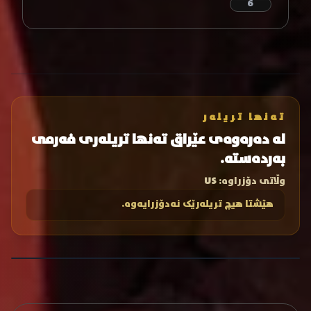
6
تەنها تریلەر
لە دەرەوەی عێراق تەنها تریلەری فەرمی
بەردەستە.
وڵاتی دۆزراوە:
US
هێشتا هیچ تریلەرێک نەدۆزرایەوە.