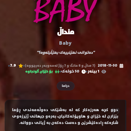
منداڵ
Baby
"دەتوانی نهێنییەک بهێڵیتەوە؟"
7.9
2018-11-30
(7 ساڵ و 8 مانگ و 7 ڕۆژ لەمەوبەر دەرچووە)
1 بینەر
50 خولەک
بۆ خێزان گونجاوە
دراما
دوو کچە هەرزەکار کە لە بەشێکی دەوڵەمەندی ڕۆما
بێزارن لە خێزان و هاوپۆلەکانیان، بەرەو جیهانی ژێرزەوی
شارەکە ڕادەکێشرێن و دەست دەکەن بە ژیانی دووانە.