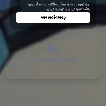
بچۆ ژوورەوە بۆ هەڵسەنگاندن، بەدڵبوون،
پاشەکەوتکردن و کۆمێنتکردن.
چوونەژوورەوە
هێشتا هیچ کۆمێنتێک نییە.