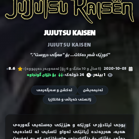
JUJUTSU KAISEN
JUJUTSU KAISEN
"کوڕێک شەڕ دەکات... بۆ "مەرگی دروست"."
8.6
2020-10-03
(5 ساڵ و 10 مانگ و 6 ڕۆژ لەمەوبەر دەرچووە)
1 بینەر
24 خولەک
بۆ خێزان گونجاوە
ئەنیمەیشن
ئەکشن و سەرگەرمی
زانستی خەیاڵی و فانتازیا
یوجی ئیتادۆری کوڕێکە و هێزێکی جەستەیی گەورەی
هەیە، هەرچەندە ژیانێکی تەواو ئاسایی لە ئامادەیی
دەژی. ڕۆژێک بۆ ڕزگارکردنی هاوپۆلێکی کە بە نەفرەت