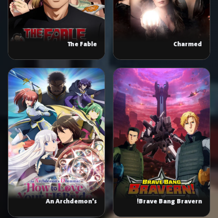
The Fable
Charmed
An Archdemon's
Brave Bang Bravern!
Dilemma: How to Love