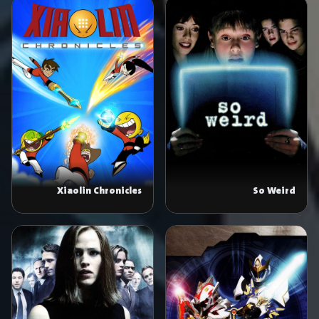
Xiaolin Chronicles
So Weird