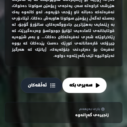
هێرشی کراوەتە سەر، پەنجەی ڕیۆمێن سوکونا دەخوات،
نەفرەتەکە دەباتە ناو ڕۆحی خۆیەوە. لەو کاتەوە یەک
جەستە لەگەڵ ڕیۆمێن سوکونا هاوبەش دەکات. ئیتادۆری
بە ڕێنمایی بەهێزترین جادووگەرەکان، ساتۆرۆ گۆجۆ، لە
قوتابخانەی ئامادەیی تۆکیۆ جوجوتسۆ وەردەگیرێت، کە
ڕێکخراوێکە شەڕی نەفرەتەکان دەکات... و بەم شێوەیە
چیرۆکی قارەمانانەی کوڕێک دەست پێدەکات کە بووە
نەفرەت بۆ دەرکردنی جنۆکەیەک، ژیانێک کە هەرگیز
نەیتوانیوە لێی بگەڕێتەوە دواوە.
سەیری بکە
ئەڵقەکان
باری بەرهەم
زنجیرەی گەڕانەوە