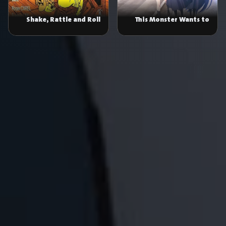
Shake, Rattle and Roll
This Monster Wants to
Eat Me