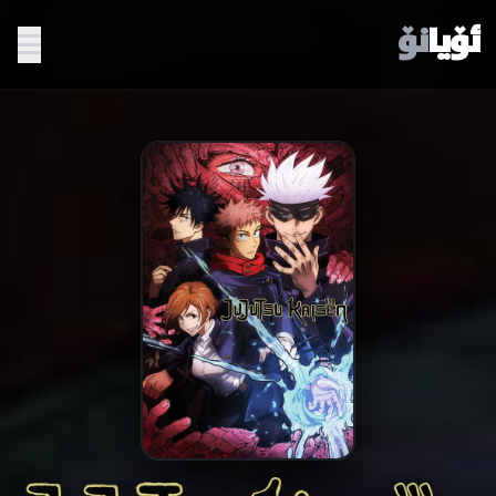
ئۆیا
نۆ