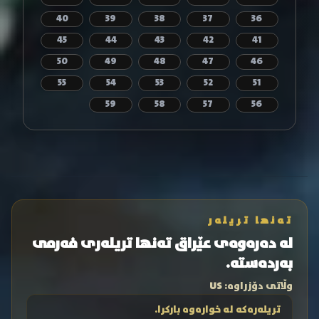
40
39
38
37
36
45
44
43
42
41
50
49
48
47
46
55
54
53
52
51
59
58
57
56
تەنها تریلەر
لە دەرەوەی عێراق تەنها تریلەری فەرمی
بەردەستە.
وڵاتی دۆزراوە:
US
تریلەرەکە لە خوارەوە بارکرا.