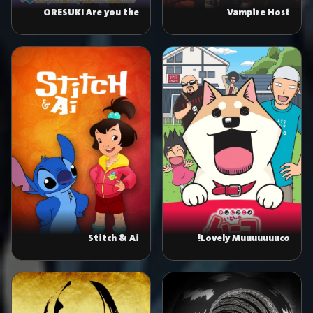
ORESUKI Are you the
Vampire Host
only one who loves me?
Stitch & Ai
Lovely Muuuuuuuco!