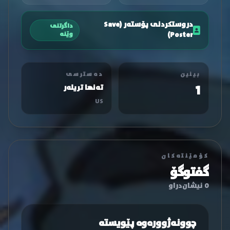
دروستکردنی پۆستەر (Save
داگرتنی
Poster)
وێنە
بینین
دەسترسی
1
تەنها تریلەر
US
کۆمێنتەکان
گفتوگۆ
0 نیشان‌دراو
چوونەژوورەوە پێویستە