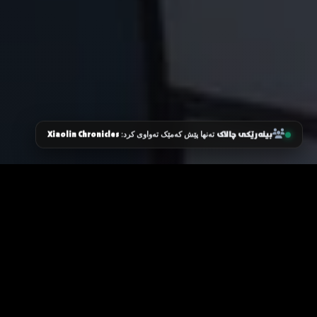
بینەرێکی چالاک
Xiaolin Chronicles
تەنها پێش کەمێک تەواوی کرد:
زانیاری سەرەکی
یاساکان
پرسیارە باوەکان
مەرجەکانی بەکارهێنان
پەیوەندی کردن
پاراستنی زانیاریەکان
دەربارەی ئێمە
سیاسەتی کووکیز