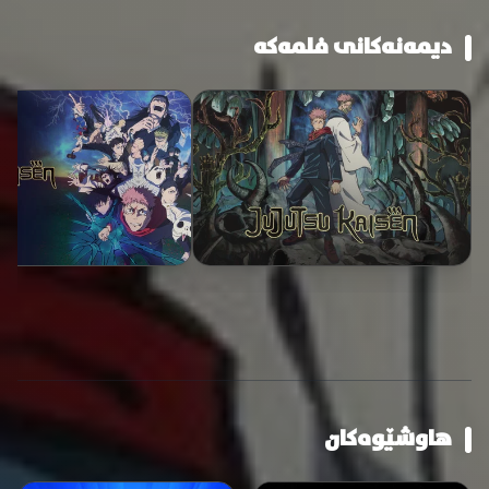
دیمەنەکانی فلمەکە
هاوشێوەکان