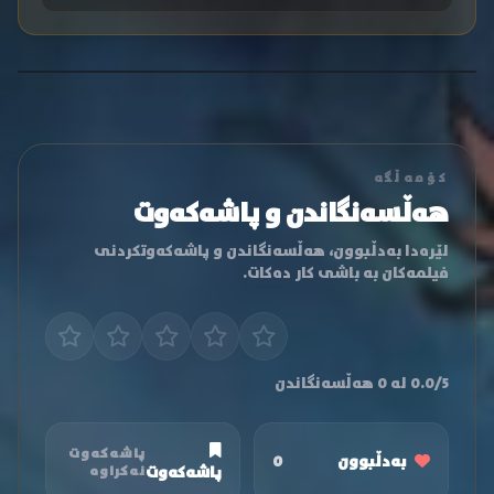
کۆمەڵگە
هەڵسەنگاندن و پاشەکەوت
لێرەدا بەدڵبوون، هەڵسەنگاندن و پاشەکەوتکردنی
فیلمەکان بە باشی کار دەکات.
0.0/5 لە 0 هەڵسەنگاندن
پاشەکەوت
بەدڵبوون
0
پاشەکەوت
نەکراوە