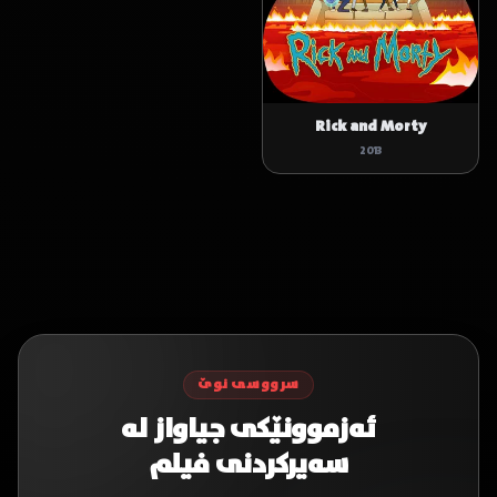
Rick and Morty
2013
سرووسی نوێ
ئەزموونێکی جیاواز لە
سەیرکردنی فیلم