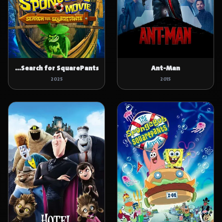
The SpongeBob Movie: Search for SquarePants
Ant-Man
2025
2015