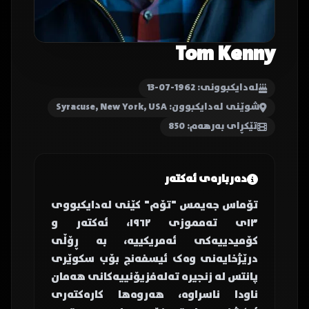
Tom Kenny
لەدایکبوونی: 1962-07-13
شوێنی لەدایکبوون: Syracuse, New York, USA
تێکڕای بەرهەم: 850
دەربارەی ئەکتەر
تۆماس جەیمس "تۆم" کێنی لەدایکبووی
١٣ی تەمموزی ١٩٦٢، ئەکتەر و
کۆمیدییەکی ئەمریکییە، بە ڕۆڵی
درێژخایەنی وەک ئیسفەنج بۆب سکوێری
پانتس لە زنجیرە تەلەفزیۆنییەکانی هەمان
ناودا ناسراوە، هەروەها کارەکتەری