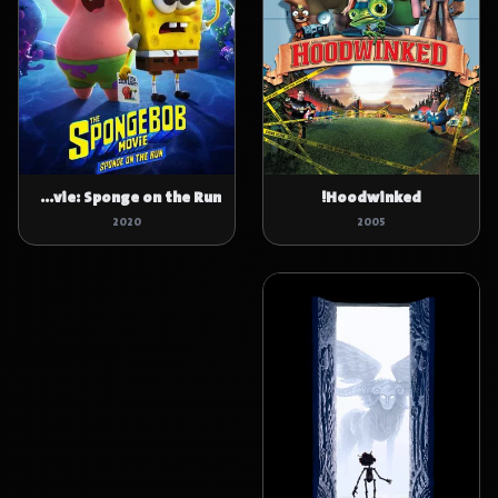
The SpongeBob Movie: Sponge on the Run
Hoodwinked!
2020
2005