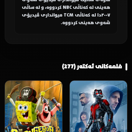
ماوەی ساڵێک میوانداری ڤیدیۆی شەوی
هەینی لە کەناڵی NBC کردووە، و لە ساڵی
٢٠٠٧دا لە کەناڵی TCM میوانداری ڤیدیۆی
شەوی هەینی کردووە.
فلمەکانی ئەکتەر (277)