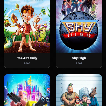
The Ant Bully
Sky High
2006
2005