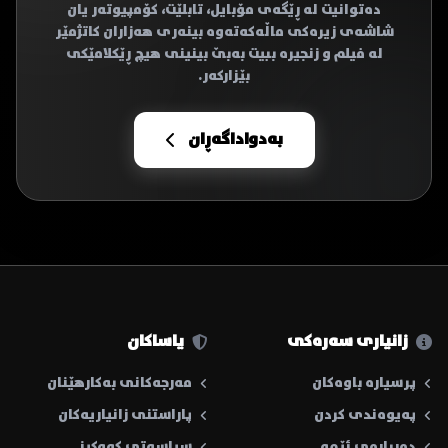
دەتوانیت لە ڕێگەی مۆبایل، تابلێت، کۆمپیوتەر یان
شاشەی زیرەکی ماڵەکەتەوە بینەری هەزاران کاتژمێر
لە فیلم و زنجیرە ببیت بەبێ بینینی هیچ ڕێکلامێکی
بێزارکەر.
بەدواداگەڕان
زانیاری سەرەکی
یاساکان
پرسیارە باوەکان
مەرجەکانی بەکارهێنان
پەیوەندی کردن
پاراستنی زانیاریەکان
دەربارەی ئێمە
سیاسەتی کووکیز