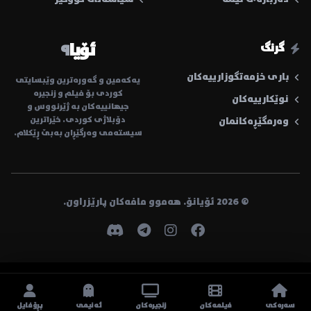
ئۆیا
٩
گرنگ
باری خزمەتگوزارییەکان
یەکەمین و گەورەترین وێبسایتی
کوردی بۆ فیلم و زنجیرە
نوێکارییەکان
جیهانییەکان بە ژێرنووس و
دۆبلاژی کوردی. خێراترین
وەرمگێڕەکانمان
سیستەمی وەرگێڕان بەبێ ڕێکلام.
© 2026 ئۆیانۆ. هەموو مافەکان پارێزراون.
سەرەکی
فیلمەکان
زنجیرەکان
ئەنیمی
پڕۆفایل