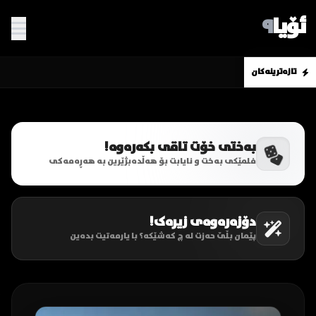
ئۆیا
٩
تازەترینەکان
بەختی خۆت تاقی بکەرەوە!
فلمێکی بەخت و نایابت بۆ هەڵدەبژێرین بە هەڕەمەکی
دۆزەرەوەی زیرەک!
پێمان بڵێ حەزت لە چ کەشێکە؟ با یارمەتیت بدەین