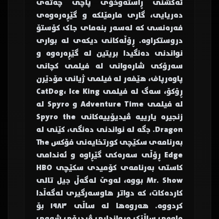
ئەکشنی ڕاستەوخۆی پاچی چەتەی
دەریایی، گاری مارمێلکە و گێڕەرەوەی
فەرەنسی کە لەسەر بنەمای جاک کۆستۆ
دروستکراوە. ڕۆڵەکانی دیکەی لە بواری
نواندنی دەنگیدا بریتین لە گێڕەرەوە و
سەرۆکی شارەوانی لە فیلمی کچانی
پاوەرپاف، هێفەر لە فیلمی ژیانی مۆدێرن
ڕۆکۆ، سەگ لە فیلمی CatDog، Ice King
لە فیلمی Adventure Time و Spyro لە
زنجیرە یارییە ڤیدیۆییەکانی Spyro the
Dragon. جگە لە نواندنی دەنگی، کێنی لە
بەرنامەی سکێچی کورتخایەنی فۆکس The
Edge ڕۆڵی سەرەکی گێڕاوە و ئەندامی
کاستی بەرنامەی کۆمیدی سکێچی HBO
Mr. Show بووە، لەوێ لەگەڵ جیل تالی
کاردەکات، کە دواتر هاوسەرگیری لەگەڵدا
کردووە. هەروەها لە ساڵی ١٩٨٣ بۆ