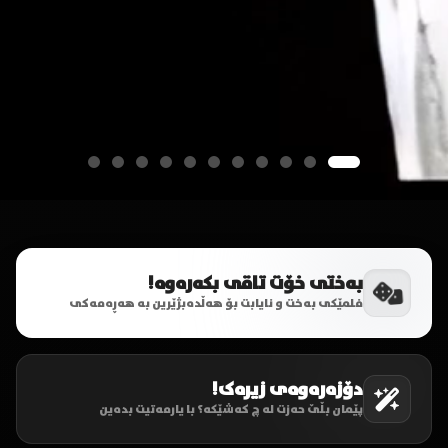
بەختی خۆت تاقی بکەرەوە!
فلمێکی بەخت و نایابت بۆ هەڵدەبژێرین بە هەڕەمەکی
دۆزەرەوەی زیرەک!
پێمان بڵێ حەزت لە چ کەشێکە؟ با یارمەتیت بدەین