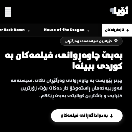
ئۆیا
٩
تازەترینەکان
خێراترین سیستەمی وەرگێڕان
بەبێ چاوەڕوانی، فیلمەکان بە
کوردی ببینە!
چیتر پێویست بە چاوەڕوانی وەرگێڕان ناکات. سیستەمە
فەورییەکەمان ڕاستەوخۆ کار دەکات بۆت، زۆرترین
خێرایی و باشترین کوالیتی بەبێ ڕێکلام.
بەدواداگەڕانی فیلمەکان