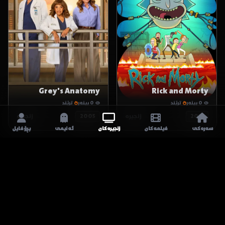
Grey's Anatomy
Rick and Morty
0 بینەر
ترێند
0 بینەر
ترێند
2013
زنجیرە
2005
زنجیرە
سەرەکی
فیلمەکان
زنجیرەکان
ئەنیمی
پڕۆفایل
HD
8.0
HD
8.9
Miraculous: Tales of
Saman
تەنها پێش کەمێک تەواوی کرد:
Ladybug & Cat Noir