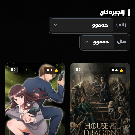
زنجیرەکان
ژانەر:
ساڵ:
HD
6.2
HD
8.4