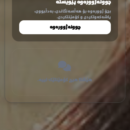
چوونەژوورەوە پێویستە
بچۆ ژوورەوە بۆ هەڵسەنگاندن، بەدڵبوون،
پاشەکەوتکردن و کۆمێنتکردن.
چوونەژوورەوە
هێشتا هیچ کۆمێنتێک نییە.