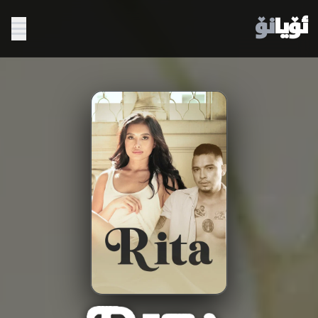
ئۆیا
نۆ