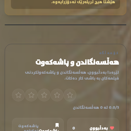
هێشتا هیچ تریلەرێک نەدۆزرایەوە.
کۆمەڵگە
هەڵسەنگاندن و پاشەکەوت
لێرەدا بەدڵبوون، هەڵسەنگاندن و پاشەکەوتکردنی
فیلمەکان بە باشی کار دەکات.
0.0/5 لە 0 هەڵسەنگاندن
پاشەکەوت
بەدڵبوون
0
نەکراوە