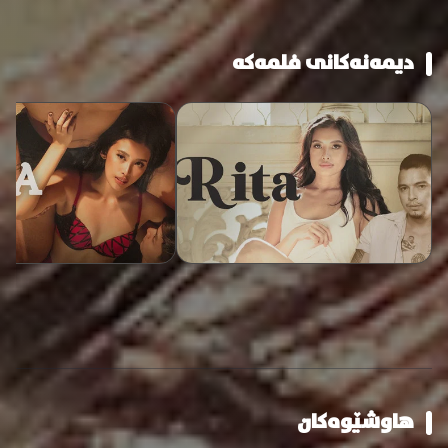
دیمەنەکانی فلمەکە
هاوشێوەکان