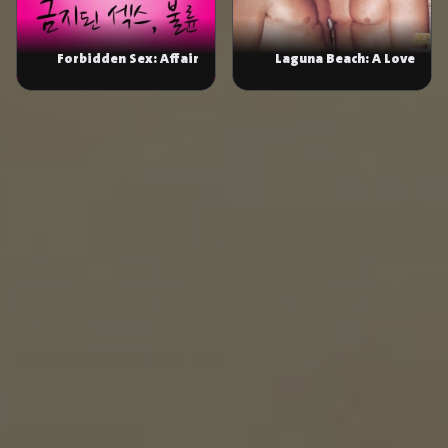
Laguna Beach: A Love
Forbidden Sex: Affair
Affair