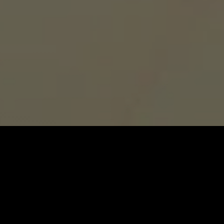
Wiener Brut
Dashni
دەستی کردووە بە سەیرکردنی
زانیاری سەرەکی
یاساکان
پرسیارە باوەکان
مەرجەکانی بەکارهێنان
پەیوەندی کردن
پاراستنی زانیاریەکان
دەربارەی ئێمە
سیاسەتی کووکیز