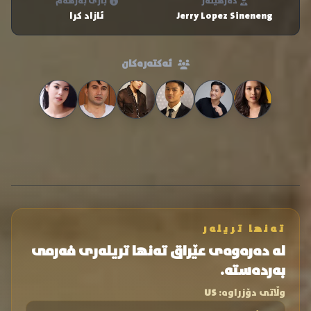
دەرهێنەر
باری بەرهەم
Jerry Lopez Sineneng
ئازاد کرا
ئەکتەرەکان
تەنها تریلەر
لە دەرەوەی عێراق تەنها تریلەری فەرمی
بەردەستە.
وڵاتی دۆزراوە:
US