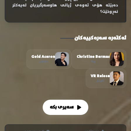
دەبێتە هۆی ئەوەی ژیانی هاوسەرگیریان لەیەکتر
نەڕوخێت؟
ئەکتەرە سەرەکییەکان
Gold Aceron
Christine Bermas
ڕیتا
مارلۆن
VR Relosa
ئاریێل
سەیری بکە