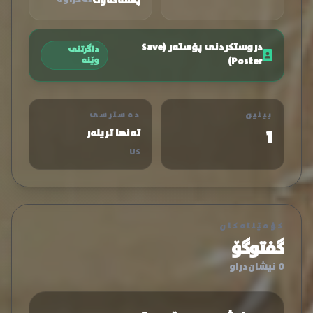
پاشەکەوت
دروستکردنی پۆستەر (Save
داگرتنی
Poster)
وێنە
بینین
دەسترسی
1
تەنها تریلەر
US
کۆمێنتەکان
گفتوگۆ
0 نیشان‌دراو