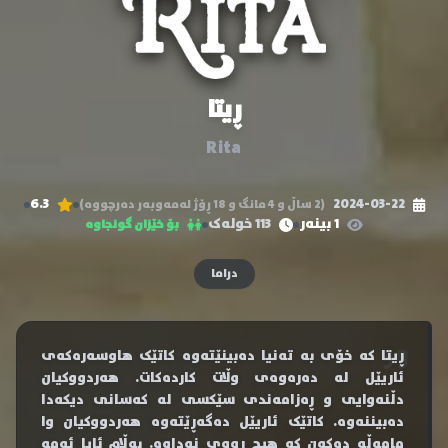
ڕیتا
Rita
6.3
2024-03-22
(2 ساڵ و 4 مانگ و 18 ڕۆژ لەمەوبەر دەرچووە)
1 بینەر
113 خولەک
بۆ خێزان گونجاوە
دراما
ڕیتا کە خۆی بە تەنیا دەبینێتەوە کاتێک هاوسەرەکەی
ئاریێل لە دەرەوەی وڵات کاردەکات. هەردووکیان
دڵنەوایی و ڕەزامەندی سێکسی لە کەسانی دیکەدا
دەبیننەوە. کاتێک ئاریێل دەگەڕێتەوە هەردووکیان وا
مامەڵە دەکەن کە هیچ ڕووی نەداوە. بەڵام ئایا ئەمە