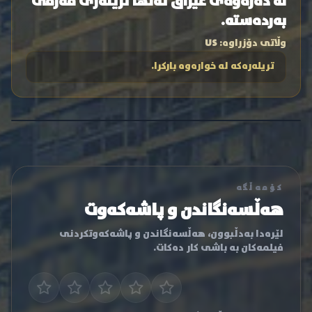
لە دەرەوەی عێراق تەنها تریلەری فەرمی
بەردەستە.
وڵاتی دۆزراوە:
US
تریلەرەکە لە خوارەوە بارکرا.
کۆمەڵگە
هەڵسەنگاندن و پاشەکەوت
لێرەدا بەدڵبوون، هەڵسەنگاندن و پاشەکەوتکردنی
فیلمەکان بە باشی کار دەکات.