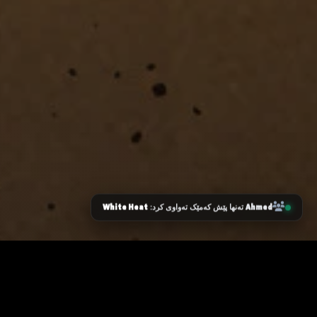
White Heat
Ahmed
تەنها پێش کەمێک تەواوی کرد:
زانیاری سەرەکی
یاساکان