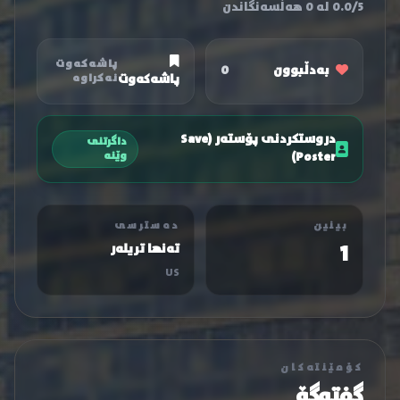
0.0/5 لە 0 هەڵسەنگاندن
پاشەکەوت
بەدڵبوون
0
پاشەکەوت
نەکراوە
دروستکردنی پۆستەر (Save
داگرتنی
Poster)
وێنە
بینین
دەسترسی
1
تەنها تریلەر
US
کۆمێنتەکان
گفتوگۆ