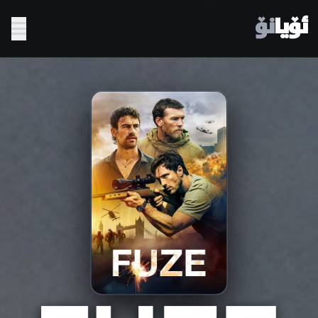
ئۆیا
نۆ