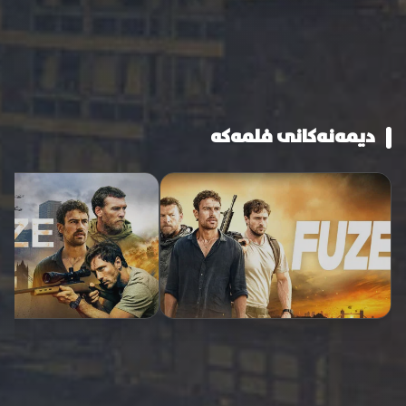
دیمەنەکانی فلمەکە