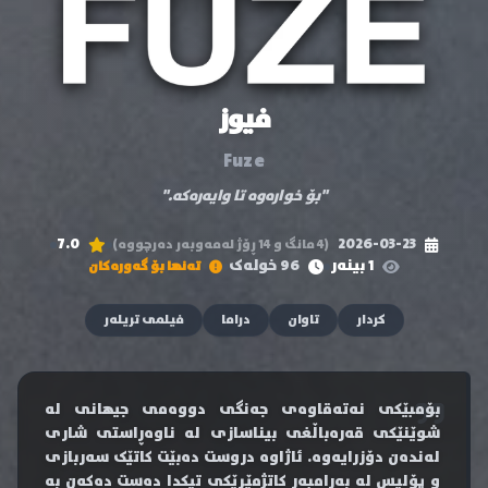
فیوز
Fuze
"بۆ خوارەوە تا وایەرەکە."
7.0
2026-03-23
(4 مانگ و 14 ڕۆژ لەمەوبەر دەرچووە)
1 بینەر
96 خولەک
تەنها بۆ گەورەکان
کردار
تاوان
دراما
فیلمی تریلەر
بۆمبێکی نەتەقاوەی جەنگی دووەمی جیهانی لە
شوێنێکی قەرەباڵغی بیناسازی لە ناوەڕاستی شاری
لەندەن دۆزرایەوە. ئاژاوە دروست دەبێت کاتێک سەربازی
و پۆلیس لە بەرامبەر کاتژمێرێکی تیکدا دەست دەکەن بە