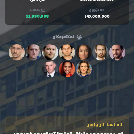
تێچوو
داهات
$2,890,908
$45,000,000
ئەکتەرەکان
تەنها تریلەر