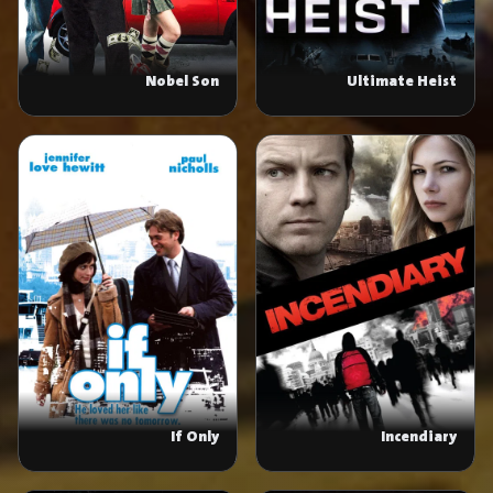
Nobel Son
Ultimate Heist
If Only
Incendiary