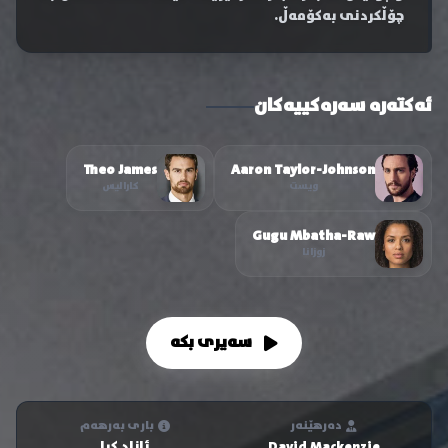
چۆڵکردنی بەکۆمەڵ.
ئەکتەرە سەرەکییەکان
Theo James
Aaron Taylor-Johnson
ویست
کارالیس
Gugu Mbatha-Raw
زوزانا
سەیری بکە
دەرهێنەر
باری بەرهەم
David Mackenzie
ئازاد کرا