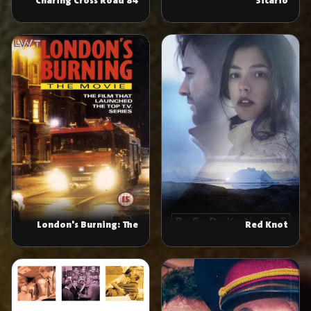
84 Charing Cross Road
Sicario
London's Burning: The
Red Knot
Movie