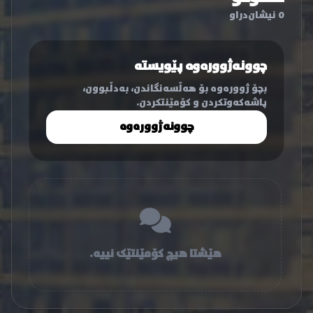
0 نیشان‌دراو
چوونەژوورەوە پێویستە
بچۆ ژوورەوە بۆ هەڵسەنگاندن، بەدڵبوون،
پاشەکەوتکردن و کۆمێنتکردن.
چوونەژوورەوە
هێشتا هیچ کۆمێنتێک نییە.