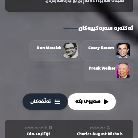
نهێنی سەیردا دەگەڕێن بۆ چارەسەرکردن.
ئەکتەرە سەرەکییەکان
Don Messick
Casey Kasem
شاگی ڕۆجەرز (دەنگ)
سکۆبی-دوو (دەنگ)
Frank Welker
فرێد جۆنز (دەنگ)
سەیری بکە
ئەڵقەکان
دەرهێنەر
باری بەرهەم
Charles August Nichols
کۆتایی هات