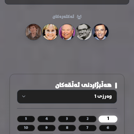
ئەکتەرەکان
هەڵبژاردنی ئەڵقەکان
1
5
4
3
2
10
9
8
7
6