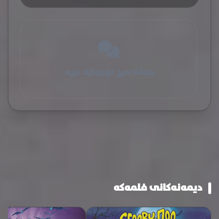
هێشتا هیچ کۆمێنتێک نییە.
دیمەنەکانی فلمەکە