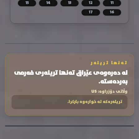
15
14
13
12
11
17
16
تەنها تریلەر
لە دەرەوەی عێراق تەنها تریلەری فەرمی
بەردەستە.
وڵاتی دۆزراوە:
US
تریلەرەکە لە خوارەوە بارکرا.