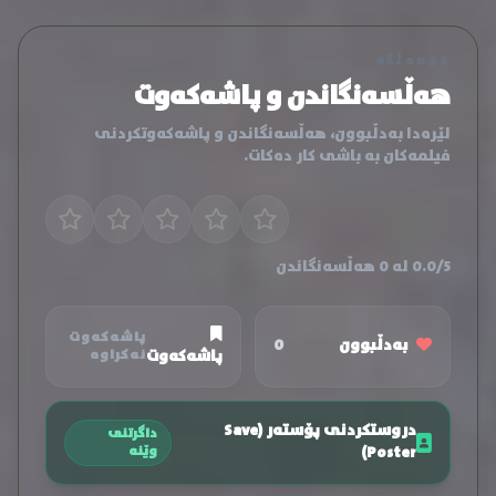
کۆمەڵگە
هەڵسەنگاندن و پاشەکەوت
لێرەدا بەدڵبوون، هەڵسەنگاندن و پاشەکەوتکردنی
فیلمەکان بە باشی کار دەکات.
0.0/5 لە 0 هەڵسەنگاندن
پاشەکەوت
بەدڵبوون
0
پاشەکەوت
نەکراوە
دروستکردنی پۆستەر (Save
داگرتنی
Poster)
وێنە