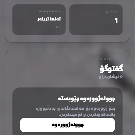
بینین
دەسترسی
1
تەنها تریلەر
US
کۆمێنتەکان
گفتوگۆ
0 نیشان‌دراو
چوونەژوورەوە پێویستە
بچۆ ژوورەوە بۆ هەڵسەنگاندن، بەدڵبوون،
پاشەکەوتکردن و کۆمێنتکردن.
چوونەژوورەوە