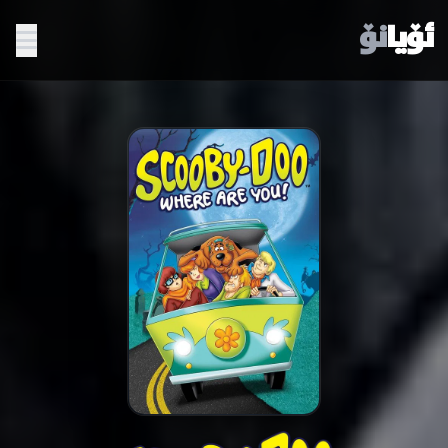
ئۆیا
نۆ