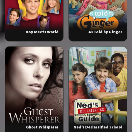
Boy Meets World
As Told by Ginger
Ghost Whisperer
Ned's Declassified School