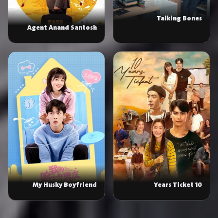
Talking Bones
Agent Anand Santosh
My Husky Boyfriend
10 Years Ticket