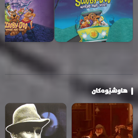
هاوشێوەکان