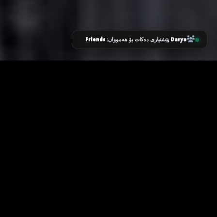
Friends
Darya
پێشنیاری دەکات بۆ هەمووان:
زانیاری سەرەکی
یاساکان
پرسیارە باوەکان
مەرجەکانی بەکارهێنان
پەیوەندی کردن
پاراستنی زانیاریەکان
دەربارەی ئێمە
سیاسەتی کووکیز
ئۆیا
نۆ
گرنگ
باری خزمەتگوزارییەکان
یەکەمین و گەورەترین وێبسایتی
کوردی بۆ فیلم و زنجیرە