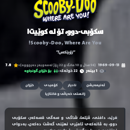
سکۆبی-دوو، تۆ لە کوێیت!
Scooby-Doo, Where Are You!
"زۆینکس!"
7.8
1969-09-13
(56 ساڵ و 10 مانگ و 22 ڕۆژ لەمەوبەر دەرچووە)
1 بینەر
22 خولەک
بۆ خێزان گونجاوە
ئەنیمەیشن
نادیار
کۆمیدی
خێزان
زانستی خەیاڵی و فانتازیا
فرێد، دافنی، ڤێلما، شاگی و سەگی قسەکەر، سکۆبی
دوو، بە ڤانەکەی ئامێری نهێنی گەشت دەکەن، بەدوای